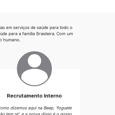
s em serviços de saúde para todo o 
úde para a família Brasileira. Com um 
nho humano.
Recrutamento Interno
Ki
omo dizemos aqui na Beep, ‘foguete
Como diz o di
ão tem ré’, e a prova disso é o nosso
é a que fica