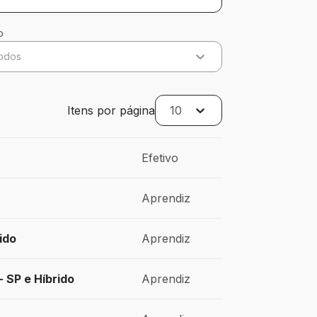
o
odos
Itens por página
10
Efetivo
Aprendiz
ido
Aprendiz
 SP e Híbrido
Aprendiz