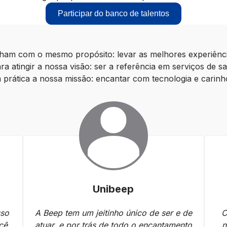
Participar do banco de talentos
am com o mesmo propósito: levar as melhores experiência
ra atingir a nossa visão: ser a referência em serviços de sa
m prática a nossa missão: encantar com tecnologia e cari
Unibeep
sso
A Beep tem um jeitinho único de ser e de
C
cê
atuar, e por trás de todo o encantamento
n